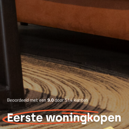
Beoordeeld met een
9.0
door 514 klanten
Eerste woning
kopen