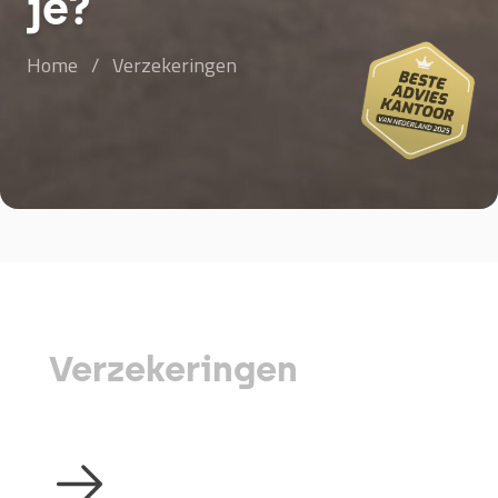
je?
Home
/
Verzekeringen
Verzekeringen