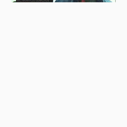
Laat je
adviseren
door
onze specialisten!
In een persoonlijk adviesgesprek vertellen wij je graag over
de mogelijkheden.
Afspraak inplannen
Ons team staat klaar om
voor je aan de slag te gaan!