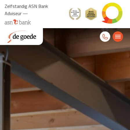
Zelfstandig ASN Bank
Adviseur —
9.9