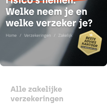
risico's nemen.
Welke neem je en
welke verzeker je?
Home
/
Verzekeringen
/
Zakelijk
Alle zakelijke
verzekeringen