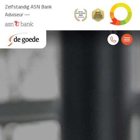
Zelfstandig ASN Bank
Adviseur —
9.9