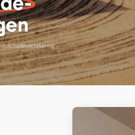
ade-
gen
lieuschadeverzekering