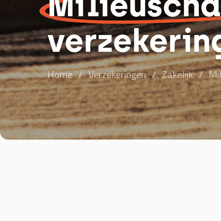
Milieusch
verzekerin
Home
/
Verzekeringen
/
Zakelijk
/
Mi