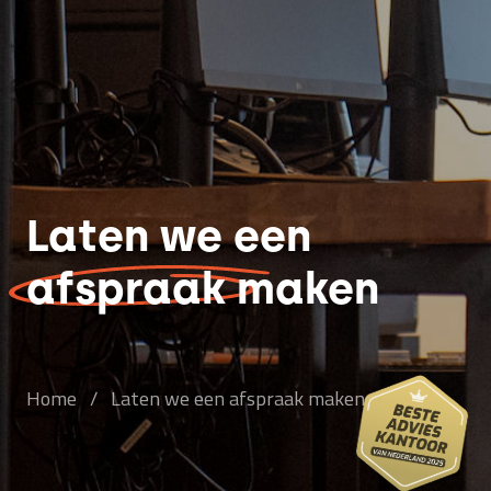
Laten we een
afspraak
maken
Home
/
Laten we een afspraak maken